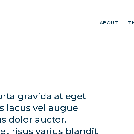
ABOUT
T
orta gravida at eget
s lacus vel augue
s dolor auctor.
 risus varius blandit