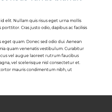
 id elit. Nullam quis risus eget urna mollis
orttitor. Cras justo odio, dapibus ac facilisis
estas eget quam. Donec sed odio dui. Aenean
nia quam venenatis vestibulum. Curabitur
 lacus vel augue laoreet rutrum faucibus
a, vel scelerisque nisl consectetur et.
 tortor mauris condimentum nibh, ut